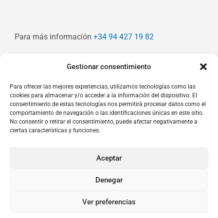
Para más información
+34 94 427 19 82
Gestionar consentimiento
Aviso Legal
Para ofrecer las mejores experiencias, utilizamos tecnologías como las
Política de privacidad
cookies para almacenar y/o acceder a la información del dispositivo. El
Política de cookies
consentimiento de estas tecnologías nos permitirá procesar datos como el
Contactación
comportamiento de navegación o las identificaciones únicas en este sitio.
No consentir o retirar el consentimiento, puede afectar negativamente a
Servicios Cualitativos
ciertas características y funciones.
Ciudadanía activa
Contacto
Apúntate
Aceptar
Denegar
Copyright © 2026 Bildarte
Ver preferencias