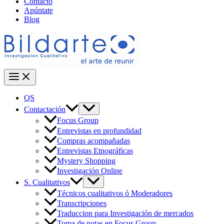
Contacto
Apúntate
Blog
QS
Contactación
Focus Group
Entrevistas en profundidad
Compras acompañadas
Entrevistas Etnográficas
Mystery Shopping
Investigación Online
S. Cualitativos
Técnicos cualitativos ó Moderadores
Transcripciones
Traduccion para Investigación de mercados
Toma de notas en Focus Group