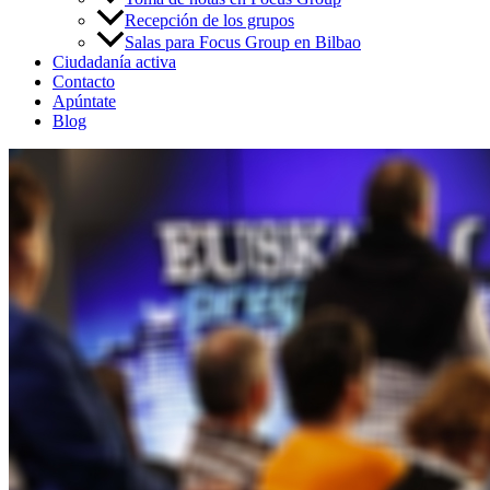
Recepción de los grupos
Salas para Focus Group en Bilbao
Ciudadanía activa
Contacto
Apúntate
Blog