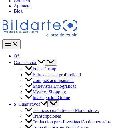
Contacto
Apúntate
Blog
QS
Contactación
Focus Group
Entrevistas en profundidad
Compras acompañadas
Entrevistas Etnográficas
Mystery Shopping
Investigación Online
S. Cualitativos
Técnicos cualitativos ó Moderadores
Transcripciones
Traduccion para Investigación de mercados
Toma de notas en Focus Group